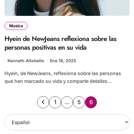
Musica
Hyein de NewJeans reflexiona sobre las
personas positivas en su vida
Kenneth Altobello
Ene 18, 2025
Hyein, de NewJeans, reflexiona sobre las personas
que han marcado su vida y comparte detalles...
Paginación
1
…
5
6
de
C
entradas
h
o