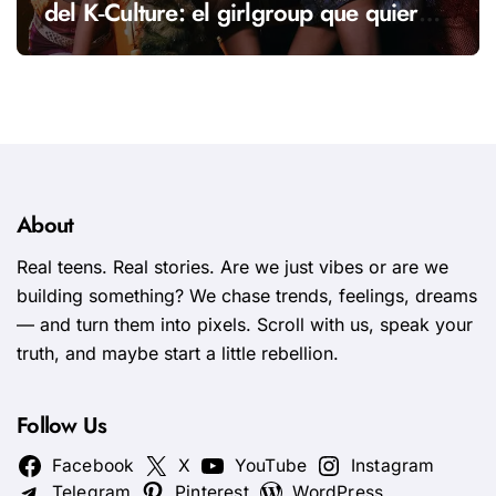
del K‑Culture: el girlgroup que quiere
llevar una nueva energía al K‑pop
About
Real teens. Real stories. Are we just vibes or are we
building something? We chase trends, feelings, dreams
— and turn them into pixels. Scroll with us, speak your
truth, and maybe start a little rebellion.
Follow Us
Facebook
X
YouTube
Instagram
Telegram
Pinterest
WordPress