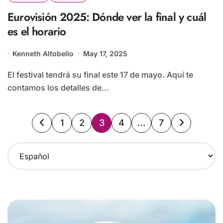
Eurovisión 2025: Dónde ver la final y cuál
es el horario
Kenneth Altobello
May 17, 2025
El festival tendrá su final este 17 de mayo. Aquí te
contamos los detalles de...
Paginación
1
2
3
4
…
7
de
C
entradas
h
o
o
s
e
a