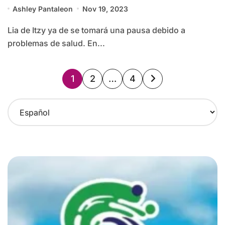
Ashley Pantaleon
Nov 19, 2023
Lia de Itzy ya de se tomará una pausa debido a
problemas de salud. En...
Paginación
1
2
…
4
de
C
entradas
h
o
o
s
e
a
l
a
n
g