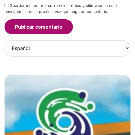
Guardar mi nombre, correo electrónico y sitio web en este
navegador para la próxima vez que haga un comentario.
C
h
o
o
s
e
a
l
a
n
g
u
a
g