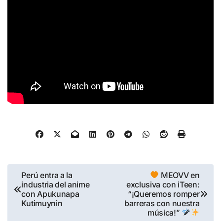
Navegación
Perú entra a la
MEOVV en
industria del anime
exclusiva con iTeen:
de
con Apukunapa
“¡Queremos romper
entradas
Kutimuynin
barreras con nuestra
música!”