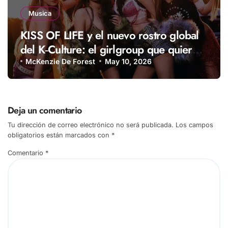
Musica
KISS OF LIFE y el nuevo rostro global
del K‑Culture: el girlgroup que quiere
llevar una nueva energía al K‑pop
McKenzie De Forest
May 10, 2026
Deja un comentario
Tu dirección de correo electrónico no será publicada.
Los campos
obligatorios están marcados con
*
Comentario
*