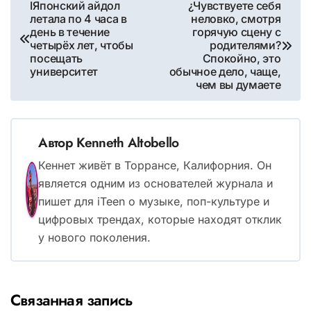
Навигация
IЯпонский айдол
¿Чувствуете себя
летала по 4 часа в
неловко, смотря
по
день в течение
горячую сцену с
записям
четырёх лет, чтобы
родителями?
посещать
Спокойно, это
университет
обычное дело, чаще,
чем вы думаете
Автор
Kenneth Altobello
Кеннет живёт в Торрансе, Калифорния. Он
является одним из основателей журнала и
пишет для iTeen о музыке, поп-культуре и
цифровых трендах, которые находят отклик
у нового поколения.
Связанная запись