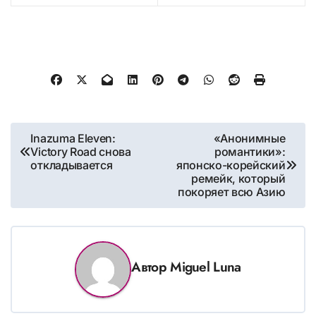
Навигация
Inazuma Eleven:
«Анонимные
Victory Road снова
романтики»:
по
откладывается
японско-корейский
записям
ремейк, который
покоряет всю Азию
Автор
Miguel Luna