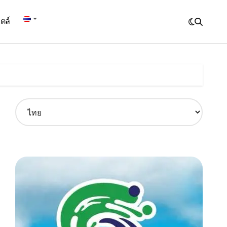
ตล์
C
h
o
o
s
e
a
l
a
n
g
u