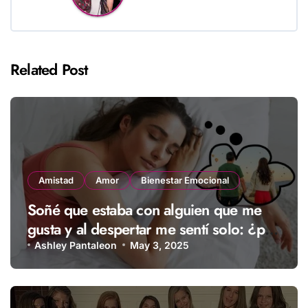
Related Post
Amistad
Amor
Bienestar Emocional
Soñé que estaba con alguien que me
gusta y al despertar me sentí solo: ¿por
qué pasa esto?
Ashley Pantaleon
May 3, 2025