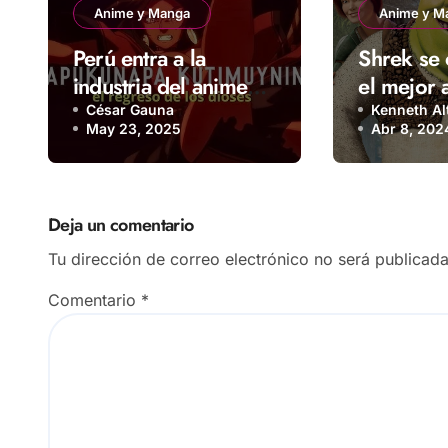
Anime y Manga
Anime y M
Perú entra a la
Shrek se 
industria del anime
el mejor 
con Apukunapa
historia
César Gauna
Kenneth Al
May 23, 2025
Abr 8, 202
Kutimuynin
Deja un comentario
Tu dirección de correo electrónico no será publicada
Comentario
*