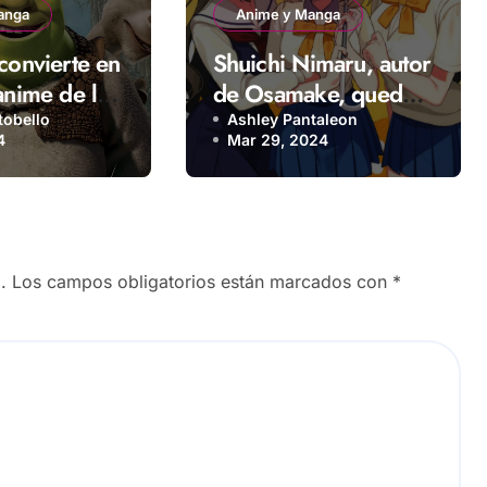
anga
Anime y Manga
convierte en
Shuichi Nimaru, autor
anime de la
de Osamake, queda
decepcionado con el
tobello
Ashley Pantaleon
4
Mar 29, 2024
anime
.
Los campos obligatorios están marcados con
*