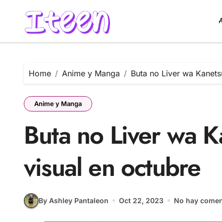
Skip
to
content
Home
Anime y Manga
Buta no Liver wa Kanetsu
Anime y Manga
Buta no Liver wa K
visual en octubre
By Ashley Pantaleon
Oct 22, 2023
No hay comen