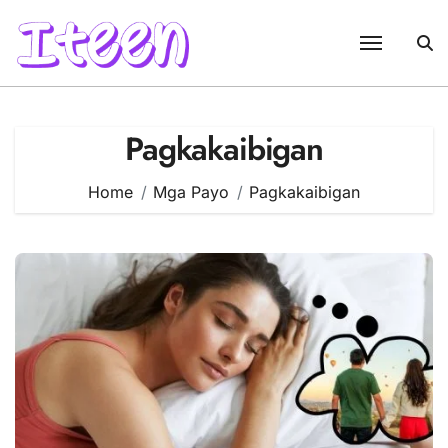
Skip
to
content
Pagkakaibigan
Home
Mga Payo
Pagkakaibigan