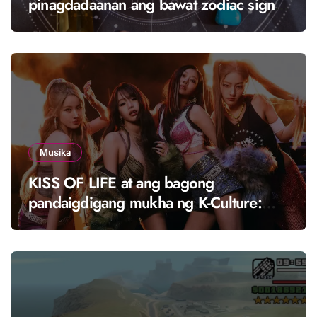
pinagdadaanan ang bawat zodiac sign,
at ito ay tinatawag na “solar season”?
Musika
KISS OF LIFE at ang bagong
pandaigdigang mukha ng K-Culture:
Ang girl group na nagdadala ng
bagong enerhiya sa K-pop