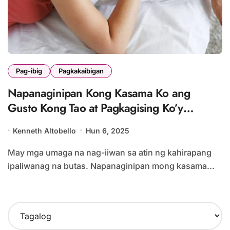
Pag-ibig
Pagkakaibigan
Napanaginipan Kong Kasama Ko ang
Gusto Kong Tao at Pagkagising Ko’y
Nalungkot Ako: Bakit Nangyayari Ito?
Kenneth Altobello
Hun 6, 2025
May mga umaga na nag-iiwan sa atin ng kahirapang
ipaliwanag na butas. Napanaginipan mong kasama...
C
h
o