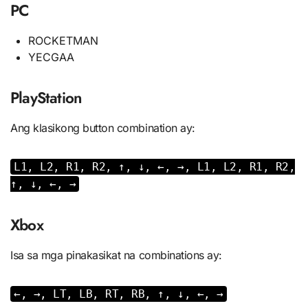
PC
ROCKETMAN
YECGAA
PlayStation
Ang klasikong button combination ay:
L1, L2, R1, R2, ↑, ↓, ←, →, L1, L2, R1, R2,
↑, ↓, ←, →
Xbox
Isa sa mga pinakasikat na combinations ay:
←, →, LT, LB, RT, RB, ↑, ↓, ←, →