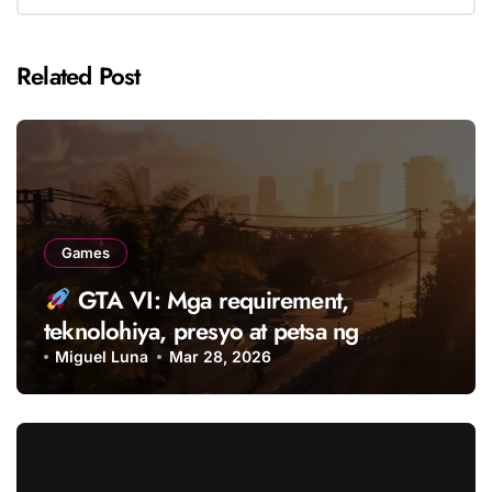
Related Post
Games
GTA VI: Mga requirement,
teknolohiya, presyo at petsa ng
paglabas ng pinaka-inaabangang laro
Miguel Luna
Mar 28, 2026