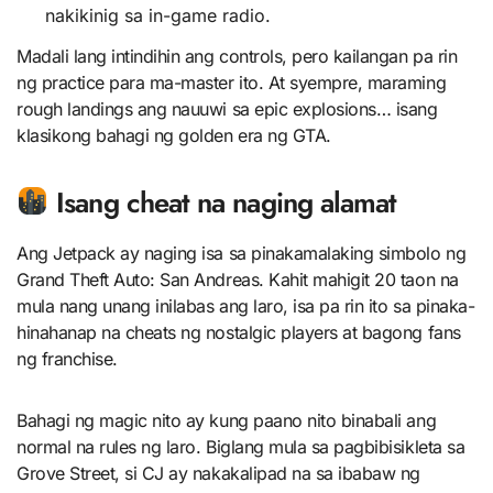
nakikinig sa in-game radio.
Madali lang intindihin ang controls, pero kailangan pa rin
ng practice para ma-master ito. At syempre, maraming
rough landings ang nauuwi sa epic explosions… isang
klasikong bahagi ng golden era ng GTA.
Isang cheat na naging alamat
Ang Jetpack ay naging isa sa pinakamalaking simbolo ng
Grand Theft Auto: San Andreas. Kahit mahigit 20 taon na
mula nang unang inilabas ang laro, isa pa rin ito sa pinaka-
hinahanap na cheats ng nostalgic players at bagong fans
ng franchise.
Bahagi ng magic nito ay kung paano nito binabali ang
normal na rules ng laro. Biglang mula sa pagbibisikleta sa
Grove Street, si CJ ay nakakalipad na sa ibabaw ng