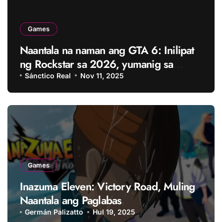
Games
Naantala na naman ang GTA 6: Inilipat
ng Rockstar sa 2026, yumanig sa
buong industriya ng gaming
Sánctico Real
Nov 11, 2025
Games
Inazuma Eleven: Victory Road, Muling
Naantala ang Paglabas
Germán Palizatto
Hul 19, 2025