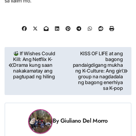
sa ilalim mo.
Nabigasyon
If Wishes Could
KISS OF LIFE at ang
Kill: Ang Netflix K-
bagong
ng
Drama kung saan
pandaigdigang mukha
Post
nakakamatay ang
ng K-Culture: Ang girl
pagtupad ng hiling
group na nagdadala
ng bagong enerhiya
sa K-pop
By
Giuliano Del Morro