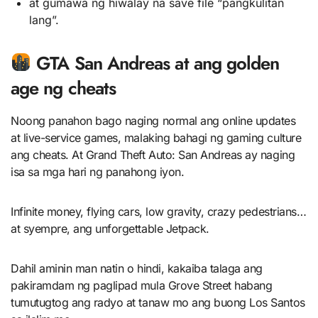
at gumawa ng hiwalay na save file “pangkulitan
lang”.
GTA San Andreas at ang golden
age ng cheats
Noong panahon bago naging normal ang online updates
at live-service games, malaking bahagi ng gaming culture
ang cheats. At Grand Theft Auto: San Andreas ay naging
isa sa mga hari ng panahong iyon.
Infinite money, flying cars, low gravity, crazy pedestrians…
at syempre, ang unforgettable Jetpack.
Dahil aminin man natin o hindi, kakaiba talaga ang
pakiramdam ng paglipad mula Grove Street habang
tumutugtog ang radyo at tanaw mo ang buong Los Santos