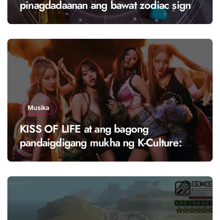
pinagdadaanan ang bawat zodiac sign,
at ito ay tinatawag na “solar season”?
Musika
KISS OF LIFE at ang bagong
pandaigdigang mukha ng K-Culture:
Ang girl group na nagdadala ng
bagong enerhiya sa K-pop