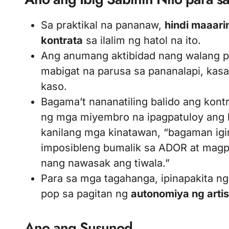
Sa praktikal na pananaw,
hindi maaar
kontrata
sa ilalim ng hatol na ito.
Ang anumang aktibidad nang walang p
mabigat na parusa sa pananalapi, ka
kaso.
Bagama’t nananatiling balido ang kontr
ng mga miyembro na ipagpatuloy ang k
kanilang mga kinatawan, “bagaman igin
imposibleng bumalik sa ADOR at magpa
nang nawasak ang tiwala.”
Para sa mga tagahanga, ipinapakita ng
pop sa pagitan ng
autonomiya ng artis
Ano ang Susunod