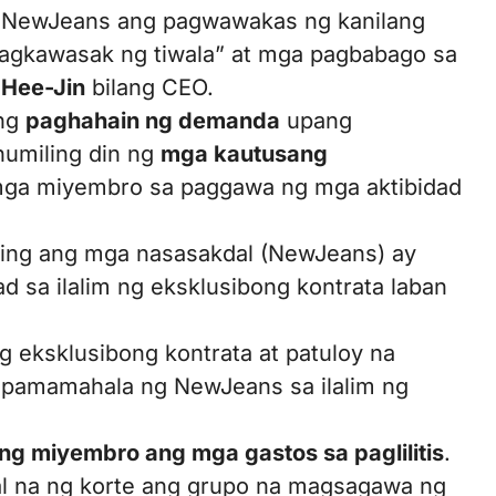
g NewJeans ang pagwawakas ng kanilang
pagkawasak ng tiwala” at mga pagbabago sa
 Hee-Jin
bilang CEO.
ng
paghahain ng demanda
upang
humiling din ng
mga kautusang
ga miyembro sa paggawa ng mga aktibidad
siping ang mga nasasakdal (NewJeans) ay
d sa ilalim ng eksklusibong kontrata laban
ng eksklusibong kontrata at patuloy na
g pamamahala ng NewJeans sa ilalim ng
ang miyembro ang mga gastos sa paglilitis
.
l na ng korte ang grupo na magsagawa ng