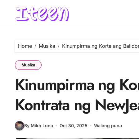
Skip
to
content
Home
Musika
Kinumpirma ng Korte ang Balid
Musika
Kinumpirma ng Kor
Kontrata ng NewJ
By Mikh Luna
Oct 30, 2025
Walang puna