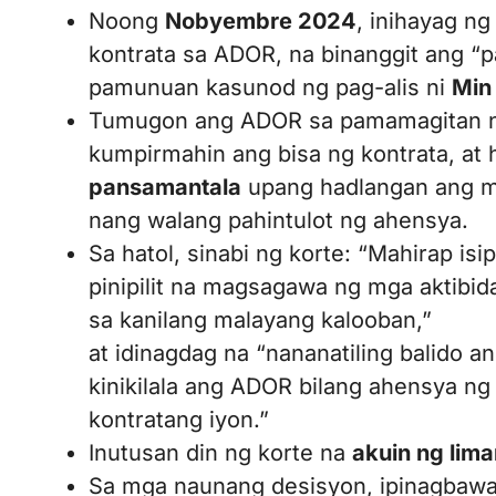
Noong
Nobyembre 2024
, inihayag n
kontrata sa ADOR, na binanggit ang “
pamunuan kasunod ng pag-alis ni
Min
Tumugon ang ADOR sa pamamagitan 
kumpirmahin ang bisa ng kontrata, at 
pansamantala
upang hadlangan ang m
nang walang pahintulot ng ahensya.
Sa hatol, sinabi ng korte: “Mahirap i
pinipilit na magsagawa ng mga aktibida
sa kanilang malayang kalooban,”
at idinagdag na “nananatiling balido a
kinikilala ang ADOR bilang ahensya n
kontratang iyon.”
Inutusan din ng korte na
akuin ng lim
Sa mga naunang desisyon, ipinagbawa