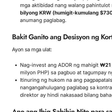
mga aktibidad nang walang pahintulot
bilyong KRW (humigit-kumulang $73
anumang paglabag.
Bakit Ganito ang Desisyon ng Kor
Ayon sa mga ulat:
Nag-invest ang ADOR ng mahigit
₩21 
milyon PHP) sa pagbuo at tagumpay 
Itinuring ng hukom na ang pagpapatal
nangangahulugang paglabag sa kontrata
direktor ay hindi nakasaad bilang bah
Ano ang Ibig Sabihin Nito para 