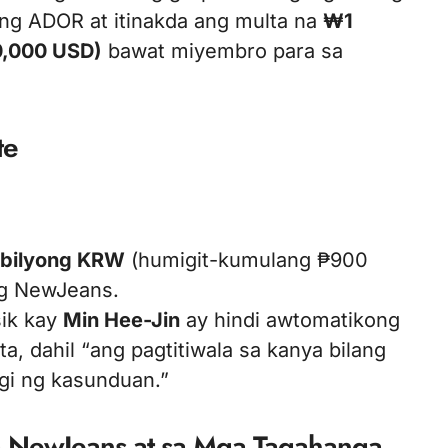
 ng ADOR at itinakda ang multa na
₩1
0,000 USD)
bawat miyembro para sa
te
bilyong KRW
(humigit-kumulang ₱900
ng NewJeans.
sik kay
Min Hee-Jin
ay hindi awtomatikong
, dahil “ang pagtitiwala sa kanya bilang
agi ng kasunduan.”
sa NewJeans at sa Mga Tagahanga