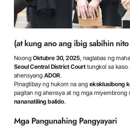
(at kung ano ang ibig sabihin nit
Noong
Oktubre 30, 2025
, naglabas ng mah
Seoul Central District Court
tungkol sa kaso 
ahensyang
ADOR
.
Pinagtibay ng hukom na ang
eksklusibong k
pagitan ng ahensya at ng mga miyembrong 
nananatiling balido
.
Mga Pangunahing Pangyayari