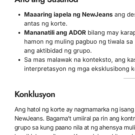
Maaaring iapela ng NewJeans
ang des
antas ng korte.
Mananatili ang ADOR
bilang may karap
hamon ng muling pagbuo ng tiwala sa
ang aktibidad ng grupo.
Sa mas malawak na konteksto, ang kas
interpretasyon ng mga eksklusibong ko
Konklusyon
Ang hatol ng korte ay nagmamarka ng isan
NewJeans. Bagama’t umiiral pa rin ang kontr
grupo sa kung paano nila at ng ahensya mul