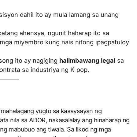
isyon dahil ito ay mula lamang sa unang
atang ahensya, ngunit haharap ito sa
 mga miyembro kung nais nitong ipagpatuloy
ong ito ay nagiging
halimbawang legal
sa
ntrata sa industriya ng K-pop.
g mahalagang yugto sa kasaysayan ng
ata nila sa ADOR, nakasalalay ang hinaharap ng
ing mabubuo ang tiwala. Sa likod ng mga