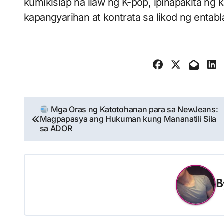
kumikislap na ilaw ng K-pop, ipinapakita ng
kapangyarihan at kontrata sa likod ng entabl
Nabigasyon
Mga Oras ng Katotohanan para sa NewJeans:
Magpapasya ang Hukuman kung Mananatili Sila
ng
sa ADOR
Post
B